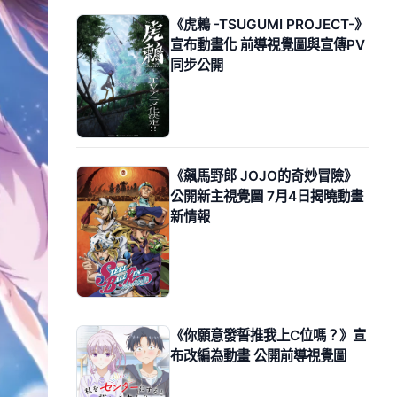
《虎鶫 -TSUGUMI PROJECT-》
宣布動畫化 前導視覺圖與宣傳PV
同步公開
《飆馬野郎 JOJO的奇妙冒險》
公開新主視覺圖 7月4日揭曉動畫
新情報
《你願意發誓推我上C位嗎？》宣
布改編為動畫 公開前導視覺圖