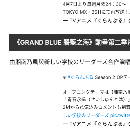
4月7日より毎週月曜24：30～
TOKYO MX・BS11にて再放送
— TVアニメ『ぐらんぶる』公式 
《GRAND BLUE 碧藍之海》動畫第二
由湘南乃風與新しい学校のリーダーズ合作演
🍻
#ぐらんぶる
Season 2 OP
オープニングテーマは【湘南乃風 
「青春永遠（せいしゅんとは）」
2組から意気込みコメントも到着
しい学校のリーダーズ
pic.twit
— TVアニメ『ぐらんぶる』公式 