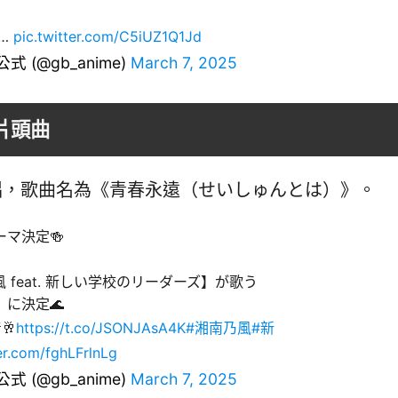
！…
pic.twitter.com/C5iUZ1Q1Jd
(@gb_anime)
March 7, 2025
季片頭曲
唱，歌曲名為《青春永遠（せいしゅんとは）》。
テーマ決定🍻
feat. 新しい学校のリーダーズ】が歌う
に決定🌊
🥂
https://t.co/JSONJAsA4K
#湘南乃風
#新
ter.com/fghLFrlnLg
(@gb_anime)
March 7, 2025