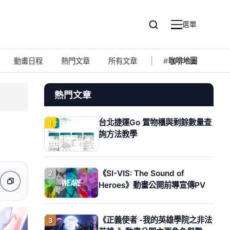
選單
搜
選
尋
單
動畫日程
熱門文章
所有文章
咖啡地圖
熱門文章
台北捷運Go 置物櫃與剩餘數量查
1
詢方法教學
《SI-VIS: The Sound of
2
享
享
 分享
Heroes》動畫公開前導宣傳PV
複
製
連
結
《正義使者 -我的英雄學院之非法
3