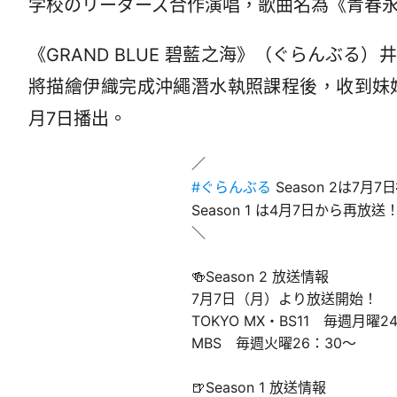
学校のリーダーズ合作演唱，歌曲名為《青春
《GRAND BLUE 碧藍之海》（ぐらんぶ
將描繪伊織完成沖繩潛水執照課程後，收到妹妹
月7日播出。
／
#ぐらんぶる
Season 2は7月
Season 1 は4月7日から再放送
＼
🍻Season 2 放送情報
7月7日（月）より放送開始！
TOKYO MX・BS11 毎週月曜2
MBS 毎週火曜26：30～
🍺Season 1 放送情報