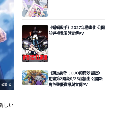
《蝙蝠殺手》2027年動畫化 公開
前導視覺圖與宣傳PV
《飆馬野郎 JOJO的奇妙冒險》
動畫第2階段9/25起播出 公開新
角色聲優資訊與宣傳PV
公式-X
新しい