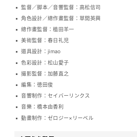
監督／脚本／音響監督：高松信司
角色設計／總作畫監督：草間英興
總作畫監督：植田羊一
美術監督：春日礼児
道具設計：jimao
色彩設計：松山愛子
撮影監督：加藤直之
編集：徳田俊
音響制作：セイバーリンクス
音樂：橋本由香利
動畫制作：ゼロジー×リーベル