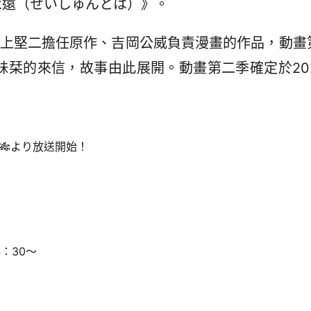
永遠（せいしゅんとは）》。
る）井上堅二擔任原作、吉岡公威負責漫畫的作品，動畫
栞的來信，故事由此展開。動畫第二季確定於202
7日🎋より放送開始！
！
4：30～