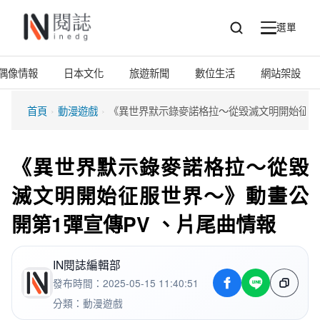
選單
搜
選
尋
單
偶像情報
日本文化
旅遊新聞
數位生活
網站架設
首頁
›
動漫遊戲
›
《異世界默示錄麥諾格拉～從毀滅文明開始征服世
《異世界默示錄麥諾格拉～從毀
滅文明開始征服世界～》動畫公
開第1彈宣傳PV 、片尾曲情報
IN閱誌編輯部
發布時間：2025-05-15 11:40:51
分類：
動漫遊戲