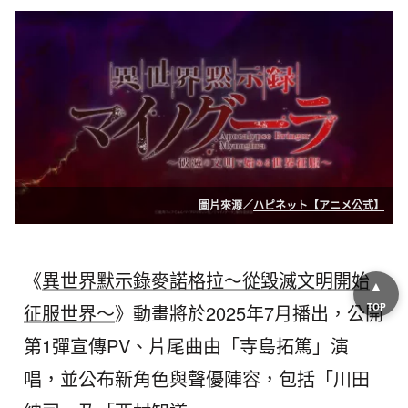
圖片來源／
ハピネット【アニメ公式】
《
異世界默示錄麥諾格拉～從毀滅文明開始
▲
征服世界～
》動畫將於2025年7月播出，公開
TOP
第1彈宣傳PV、片尾曲由「寺島拓篤」演
唱，並公布新角色與聲優陣容，包括「川田