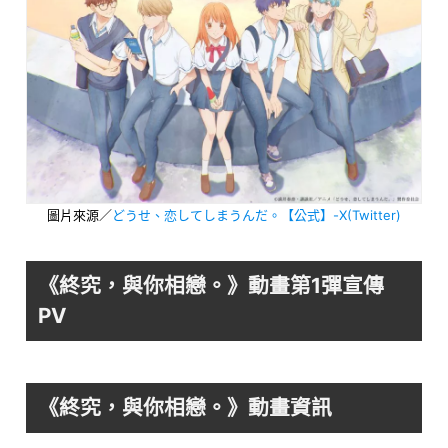
圖片來源／
どうせ、恋してしまうんだ。【公式】-X(Twitter)
《終究，與你相戀。》動畫第1彈宣傳
PV
YOUTUBE
點擊後才載入影片播放器
《終究，與你相戀。》動畫資訊