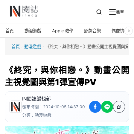
選單
搜
選
尋
單
›
首頁
動漫遊戲
Apple 教學
影劇音樂
偶像情報
首頁
›
動漫遊戲
›
《終究，與你相戀。》動畫公開主視覺圖與第1彈
《終究，與你相戀。》動畫公開
主視覺圖與第1彈宣傳PV
IN閱誌編輯部
發布時間：2024-10-05 14:37:00
分類：
動漫遊戲