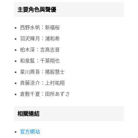
主要角色與聲優
西野水帆：新福桜
羽沢輝月：浦和希
柏木深：吉高志音
和泉藍：千葉翔也
星川周吾：猪股慧士
斉藤涼介：上村祐翔
倉敷千夏：田所あずさ
相關連結
官方網站