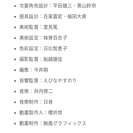
次要角色設計：平田雄三、奧山鈴奈
道具設計：氏家嘉宏、植田大貴
美術監督：里見篤
美術設定：妹脊百合子
色彩設定：日比智恵子
撮影監督：船越雄弦
編集：今井剛
音響監督：えびなやすのり
音樂：井内啓二
音樂制作：日音
動畫製作人：櫻井崇
動畫制作：颱風グラフィックス