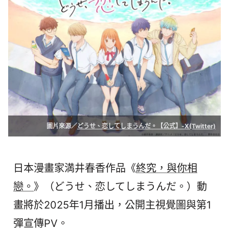
圖片來源／
どうせ、恋してしまうんだ。【公式】-X(Twitter)
日本漫畫家満井春香作品《
終究，與你相
戀。
》（どうせ、恋してしまうんだ。）動
畫將於2025年1月播出，公開主視覺圖與第1
彈宣傳PV。