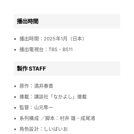
播出時間
播出時間：2025年1月（日本）
播出電視台：TBS、BS11
製作 STAFF
原作：満井春香
連載：講談社「なかよし」連載
監督：山元隼一
系列構成 ／脚本：村井 雄、成尾渚
角色設計：しいばいお